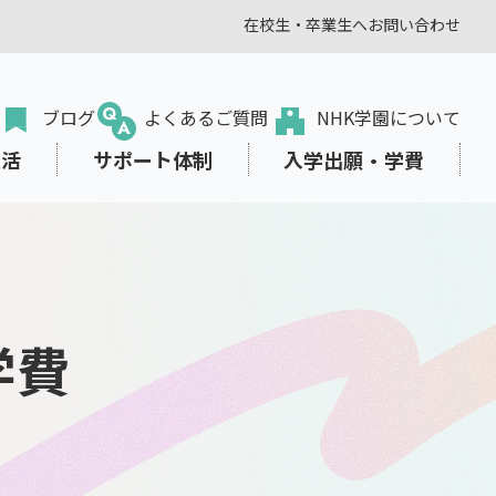
在校生・卒業生へ
お問い合わせ
ブログ
よくあるご質問
NHK学園について
生活
サポート体制
入学出願・学費
学費
転入・編入学をお考えの方
オンラインプラス
学びみらいPASS
東京本校の部活動
学費サポート
出願から入学まで
教職員の方
、生き方を
スタディサプリ