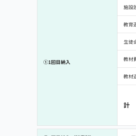
施設
教育
生徒
教材
➀1回目納入
教材
計