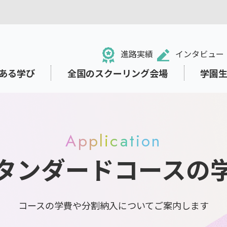
進路実績
インタビュー
ある学び
全国のスクーリング会場
学園
Application
タンダードコースの
る！NHK学園高等学校
のネット学習システム「N-g
ュール・学校行事
祉面のサポート
ット出願
中学生の方
ライフデザインコース
小・中学校からの学び直し
東京本校の施設紹介
就職・進路サポート
募集要項の閲覧・請求
e Space」
・学業から離れていた方
ト
保護者の方
コースの学費や分割納入についてご案内します
リテラシー
さまざまな価値観に出会い
考える教育