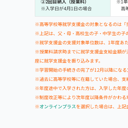
➁2回目納入（授業料）
※1単
※入学日が4月1日の場合
高
※高等学校等就学支援金の対象となるのは「
※上記は、父・母・高校生の子・中学生の子
※就学支援金の支援対象単位数は、1年度あた
※授業料請求時までに就学支援金支給金額が
座に就学支援金を振り込みます。
※学習開始の手続きの完了が12月以降にな
※過去に高等学校等に在籍していた場合、支
※年度途中で入学された方は、入学した年度
※制度改正等により次年度以降条件がかわる
※
オンラインプラス
を選択した場合は、上記金