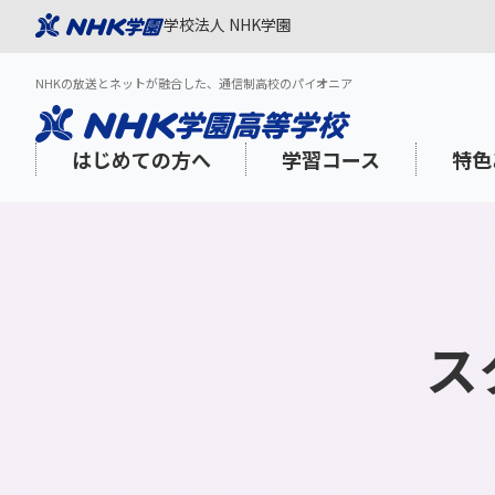
学校法人 NHK学園
NHKの放送とネットが融合した、通信制高校のパイオニア
はじめての方へ
学習コース
特色
ス
NHK学園が選ばれる理由
スタンダードコース
「NHK高校講座」を活用した質の高い
1日の過ごし方
学習面のサポート
出願スケジュール
3分でわか
登校プラス
NHK学園
年間スケジ
心理的・福
インターネ
学び
aku Onlin
海外在住・渡航予定の方
教養・海外特科コース
N-gaku通信
学びみらいPASS
学費
社会人の方
学費サポー
コミュニケーションスキル
メディア・