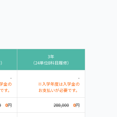
3年
修）
（24単位8科目履修）
-
-
学金の
※入学年度は入学金の
です。
お支払いが必要です。
0
0
円
288,000
0
円