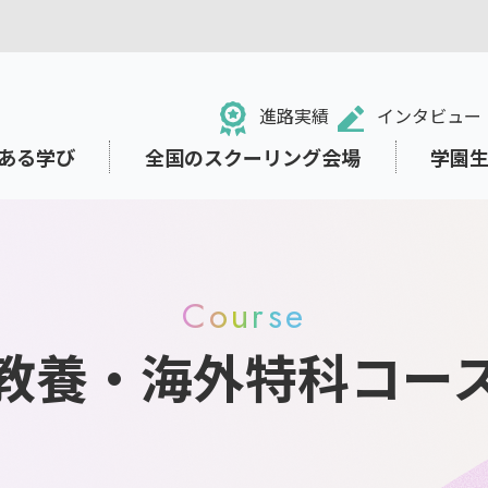
進路実績
インタビュー
ある学び
全国のスクーリング会場
学園
Course
教養・海外特科コー
る！NHK学園高等学校
のネット学習システム「N-g
ュール・学校行事
祉面のサポート
ット出願
中学生の方
ライフデザインコース
小・中学校からの学び直し
東京本校の施設紹介
就職・進路サポート
募集要項の閲覧・請求
e Space」
・学業から離れていた方
ト
保護者の方
リテラシー
さまざまな価値観に出会い
考える教育