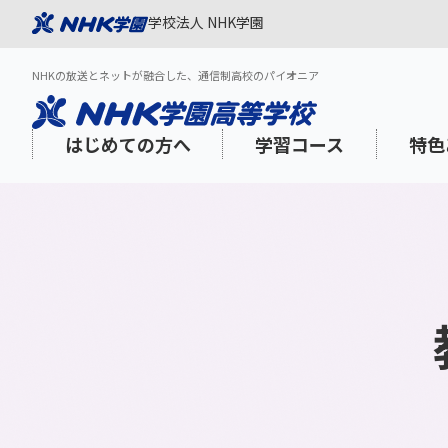
学校法人 NHK学園
NHKの放送とネットが融合した、通信制高校のパイオニア
はじめての方へ
学習コース
特色
NHK学園が選ばれる理由
スタンダードコース
「NHK高校講座」を活用した質の高い
1日の過ごし方
学習面のサポート
出願スケジュール
3分でわか
登校プラス
NHK学園
年間スケジ
心理的・福
インターネ
学び
aku Onlin
海外在住・渡航予定の方
教養・海外特科コース
N-gaku通信
学びみらいPASS
学費
社会人の方
学費サポー
コミュニケーションスキル
メディア・