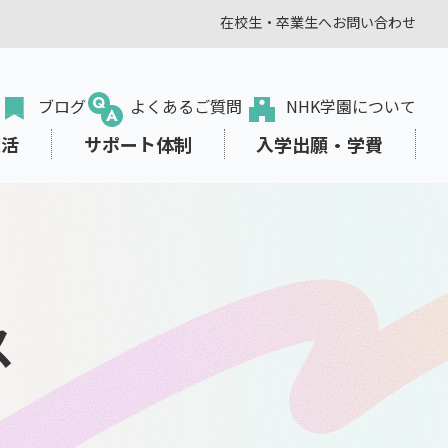
在校生・卒業生へ
お問い合わせ
ブログ
よくあるご質問
NHK学園について
生活
サポート体制
入学出願・学費
ス
転入・編入学をお考えの方
オンラインプラス
学びみらいPASS
東京本校の部活動
学費サポート
出願から入学まで
教職員の方
、生き方を
スタディサプリ