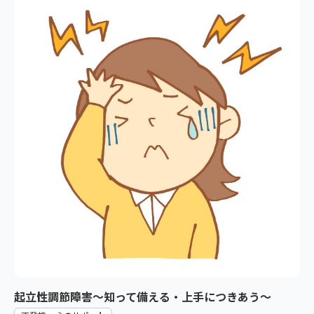
起立性調節障害～知って備える・上手につきあう～