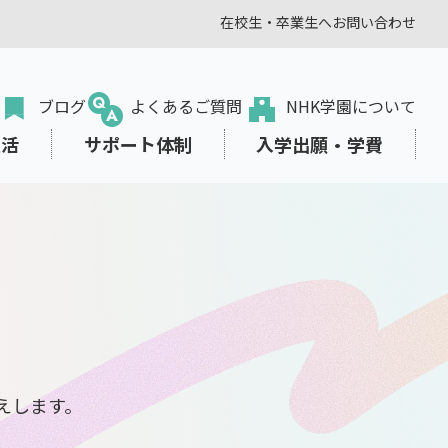
在校生・卒業生へ
お問い合わせ
ブログ
よくあるご質問
NHK学園について
生活
サポート体制
入学出願・学費
転入・編入学をお考えの方
オンラインプラス
学びみらいPASS
東京本校の部活動
学費サポート
出願から入学まで
教職員の方
えします。
、生き方を
スタディサプリ