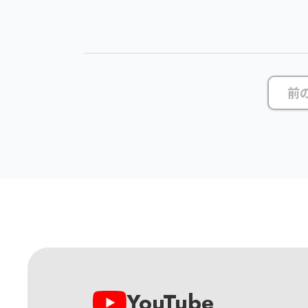
前
YouTube