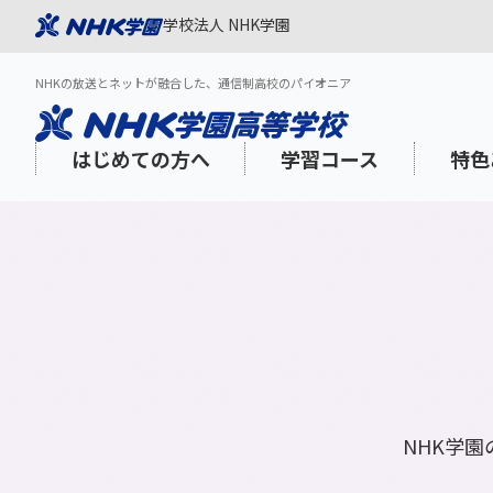
学校法人 NHK学園
NHKの放送とネットが融合した、通信制高校のパイオニア
はじめての方へ
学習コース
特色
NHK学園が選ばれる理由
スタンダードコース
「NHK高校講座」を活用した質の高い
1日の過ごし方
学習面のサポート
出願スケジュール
3分でわか
登校プラス
NHK学園
年間スケジ
心理的・福
インターネ
学び
aku Onlin
海外在住・渡航予定の方
教養・海外特科コース
N-gaku通信
学びみらいPASS
学費
社会人の方
学費サポー
NHK学
コミュニケーションスキル
メディア・