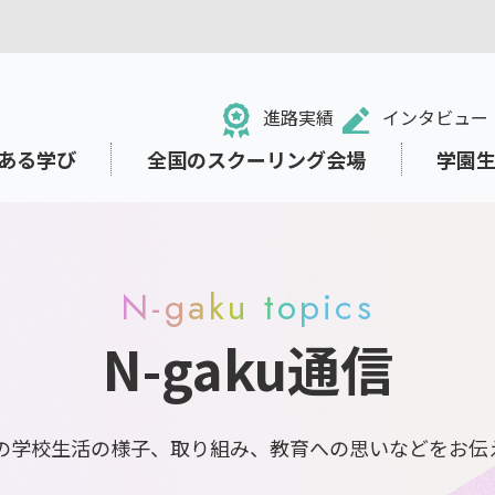
進路実績
インタビュー
ある学び
全国のスクーリング会場
学園
N-gaku topics
N-gaku通信
る！NHK学園高等学校
のネット学習システム「N-g
ュール・学校行事
祉面のサポート
ット出願
中学生の方
ライフデザインコース
小・中学校からの学び直し
東京本校の施設紹介
就職・進路サポート
募集要項の閲覧・請求
e Space」
・学業から離れていた方
ト
保護者の方
園の学校生活の様子、取り組み、教育への思いなどをお伝
リテラシー
さまざまな価値観に出会い
考える教育