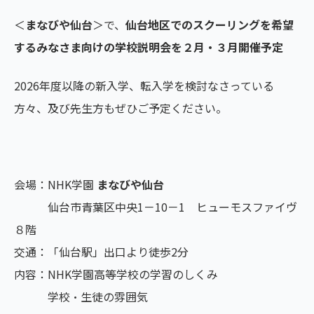
＜
まなびや仙台
＞で、
仙台
地区でのスクーリングを希望
するみなさま向けの学校説明会を
２月・３月開催予定
2026年度以降の新入学、転入学を検討なさっている
方々、及び先生方もぜひご予定ください。
会場：NHK学園
まなびや仙台
仙台市青葉区中央1－10－1 ヒューモスファイヴ
８階
交通：「仙台駅」出口より徒歩2分
内容：NHK学園高等学校の学習のしくみ
学校・生徒の雰囲気