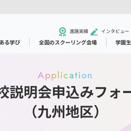
進路実績
インタビュー
ある学び
全国のスクーリング会場
学園
Application
校説明会申込みフォ
る！NHK学園高等学校
のネット学習システム「N-g
ュール・学校行事
祉面のサポート
ット出願
中学生の方
ライフデザインコース
小・中学校からの学び直し
東京本校の施設紹介
就職・進路サポート
募集要項の閲覧・請求
e Space」
（九州地区）
・学業から離れていた方
ト
保護者の方
リテラシー
さまざまな価値観に出会い
考える教育