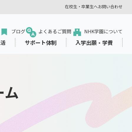
在校生・卒業生へ
お問い合わせ
ブログ
よくあるご質問
NHK学園について
生活
サポート体制
入学出願・学費
ーム
転入・編入学をお考えの方
オンラインプラス
学びみらいPASS
東京本校の部活動
学費サポート
出願から入学まで
教職員の方
、生き方を
スタディサプリ