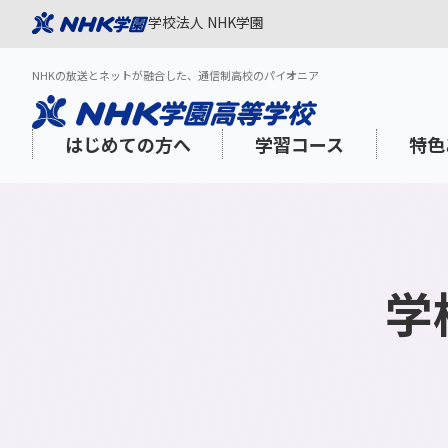
学校法人 NHK学園
NHKの放送とネットが融合した、通信制高校のパイオニア
はじめての方へ
学習コース
特色
学
NHK学園が選ばれる理由
スタンダードコース
「NHK高校講座」を活用した質の高い
1日の過ごし方
学習面のサポート
出願スケジュール
3分でわか
登校プラス
NHK学園
年間スケジ
心理的・福
インターネ
学び
aku Onlin
海外在住・渡航予定の方
教養・海外特科コース
N-gaku通信
学びみらいPASS
学費
社会人の方
学費サポー
コミュニケーションスキル
メディア・