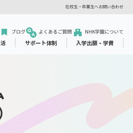
在校生・卒業生へ
お問い合わせ
ブログ
よくあるご質問
NHK学園について
生活
サポート体制
入学出願・学費
ム
転入・編入学をお考えの方
オンラインプラス
学びみらいPASS
東京本校の部活動
学費サポート
出願から入学まで
）
教職員の方
、生き方を
スタディサプリ