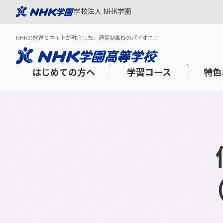
学校法人 NHK学園
NHKの放送とネットが融合した、通信制高校のパイオニア
はじめての方へ
学習コース
特色
NHK学園が選ばれる理由
スタンダードコース
「NHK高校講座」を活用した質の高い
1日の過ごし方
学習面のサポート
出願スケジュール
3分でわか
登校プラス
NHK学園
年間スケジ
心理的・福
インターネ
学び
aku Onlin
海外在住・渡航予定の方
教養・海外特科コース
N-gaku通信
学びみらいPASS
学費
社会人の方
学費サポー
コミュニケーションスキル
メディア・