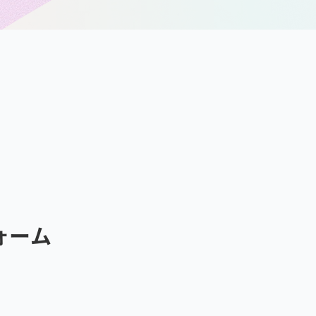
ォーム
）