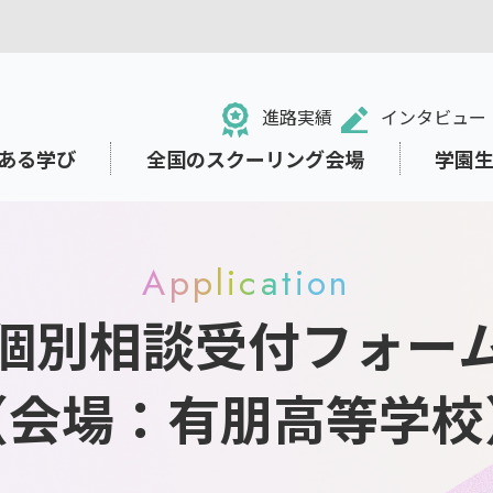
進路実績
インタビュー
ある学び
全国のスクーリング会場
学園
Application
個別相談受付フォー
る！NHK学園高等学校
のネット学習システム「N-g
ュール・学校行事
祉面のサポート
ット出願
中学生の方
ライフデザインコース
小・中学校からの学び直し
東京本校の施設紹介
就職・進路サポート
募集要項の閲覧・請求
e Space」
（会場：有朋高等学校
・学業から離れていた方
ト
保護者の方
リテラシー
さまざまな価値観に出会い
考える教育