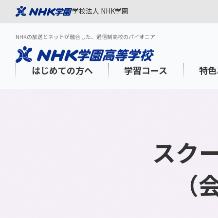
学校法人 NHK学園
NHKの放送とネットが融合した、通信制高校のパイオニア
はじめての方へ
学習コース
特色
スク
NHK学園が選ばれる理由
スタンダードコース
「NHK高校講座」を活用した質の高い
1日の過ごし方
学習面のサポート
出願スケジュール
3分でわか
登校プラス
NHK学園
年間スケジ
心理的・福
インターネ
学び
aku Onlin
（
海外在住・渡航予定の方
教養・海外特科コース
N-gaku通信
学びみらいPASS
学費
社会人の方
学費サポー
コミュニケーションスキル
メディア・