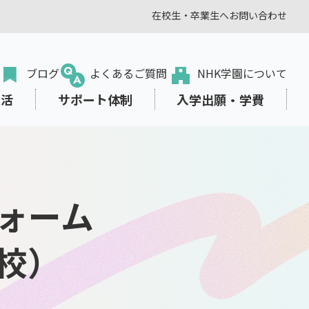
在校生・卒業生へ
お問い合わせ
ブログ
よくあるご質問
NHK学園について
生活
サポート体制
入学出願・学費
ォーム
転入・編入学をお考えの方
オンラインプラス
学びみらいPASS
東京本校の部活動
学費サポート
出願から入学まで
校）
教職員の方
、生き方を
スタディサプリ