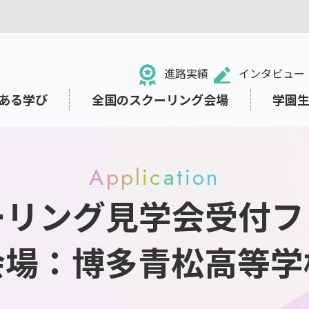
進路実績
インタビュー
ある学び
全国のスクーリング会場
学園
Application
ーリング見学会受付フ
る！NHK学園高等学校
のネット学習システム「N-g
ュール・学校行事
祉面のサポート
ット出願
中学生の方
ライフデザインコース
小・中学校からの学び直し
東京本校の施設紹介
就職・進路サポート
募集要項の閲覧・請求
e Space」
会場：博多青松高等学
・学業から離れていた方
ト
保護者の方
リテラシー
さまざまな価値観に出会い
考える教育