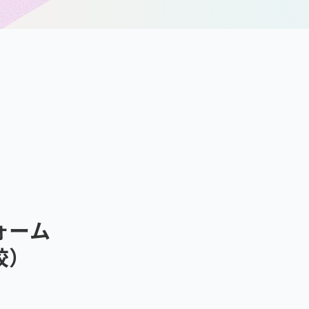
ォーム
校）