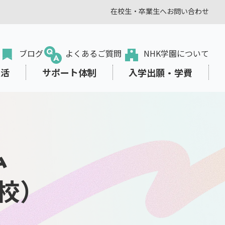
在校生・卒業生へ
お問い合わせ
ブログ
よくあるご質問
NHK学園について
生活
サポート体制
入学出願・学費
ム
転入・編入学をお考えの方
オンラインプラス
学びみらいPASS
東京本校の部活動
学費サポート
出願から入学まで
校）
教職員の方
、生き方を
スタディサプリ