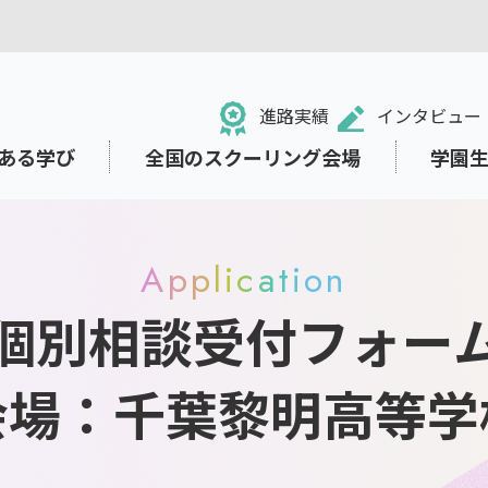
進路実績
インタビュー
ある学び
全国のスクーリング会場
学園
Application
個別相談受付フォー
る！NHK学園高等学校
のネット学習システム「N-g
ュール・学校行事
祉面のサポート
ット出願
中学生の方
ライフデザインコース
小・中学校からの学び直し
東京本校の施設紹介
就職・進路サポート
募集要項の閲覧・請求
e Space」
会場：千葉黎明高等学
・学業から離れていた方
ト
保護者の方
リテラシー
さまざまな価値観に出会い
考える教育