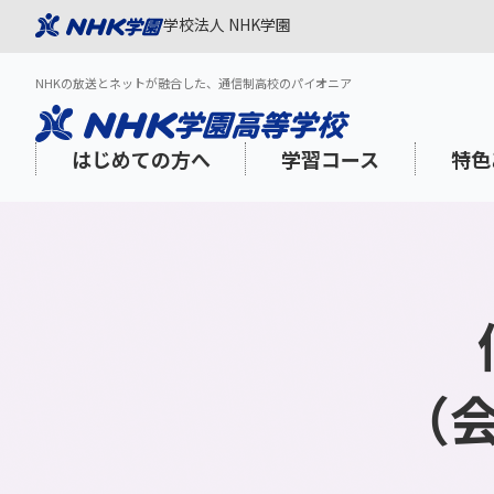
学校法人 NHK学園
NHKの放送とネットが融合した、通信制高校のパイオニア
はじめての方へ
学習コース
特色
NHK学園が選ばれる理由
スタンダードコース
「NHK高校講座」を活用した質の高い
1日の過ごし方
学習面のサポート
出願スケジュール
3分でわか
登校プラス
NHK学園
年間スケジ
心理的・福
インターネ
学び
aku Onlin
（
海外在住・渡航予定の方
教養・海外特科コース
N-gaku通信
学びみらいPASS
学費
社会人の方
学費サポー
コミュニケーションスキル
メディア・