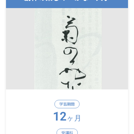
学習期間
12
ヶ月
受講料