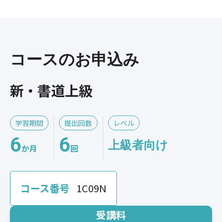
コースのお申込み
新・書道上級
学習期間
提出回数
レベル
6
6
上級者向け
か月
回
コース番号
1C09N
受講料