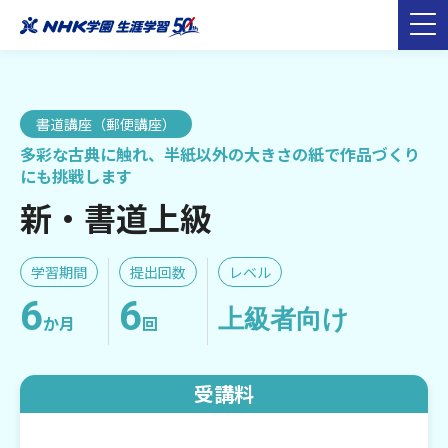
書道講座（郵便講座）
多彩な古典に触れ、半紙以外の大きさの紙で作品づくり
にも挑戦します
新・書道上級
学習期間
提出回数
レベル
6
6
上級者向け
か月
回
受講料