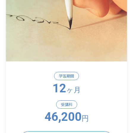
学習期間
12
ヶ月
受講料
46,200
円