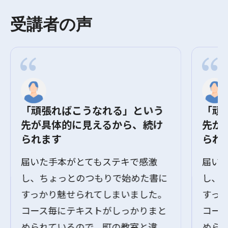
受講者の声
「頑張ればこうなれる」という
「頑
先が具体的に見えるから、続け
先が
られます
られ
届いた手本がとてもステキで感激
届い
し、ちょっとのつもりで始めた書に
し、
すっかり魅せられてしまいました。
すっ
コース毎にテキストがしっかりまと
コー
められているので、町の教室と違
めら