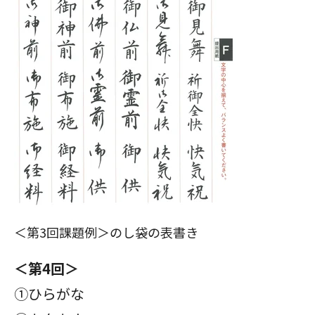
＜第3回課題例＞のし袋の表書き
＜第4回＞
①ひらがな