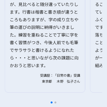
が、見比べると随分違っていたりし
るこ
ます。行書は楷書と書き順が違うと
てい
ころもありますが、字の成り立ちや
ふく
筆の運びの説明に納得がいきまし
です
た。練習を重ねることで丁寧に字を
落ち
書く習慣がつき、今後人前でも毛筆
こと
でサラサラと書けるようになれた
よう
ら・・・と思いながら次の課題に向
が一
かおうと思います。
組み
受講歴：「日常の書」受講
東京都 木野 弘子さん