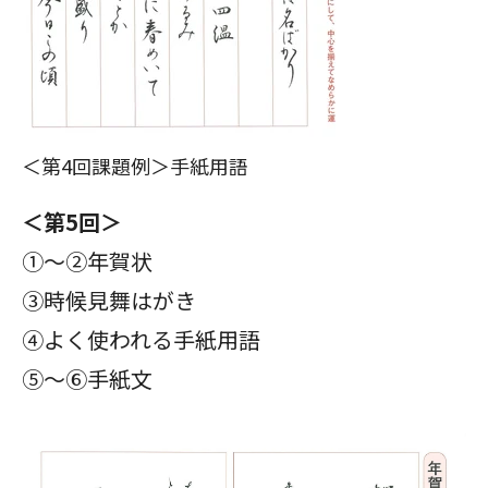
＜第4回課題例＞手紙用語
＜第5回＞
①～②年賀状
③時候見舞はがき
④よく使われる手紙用語
⑤～⑥手紙文