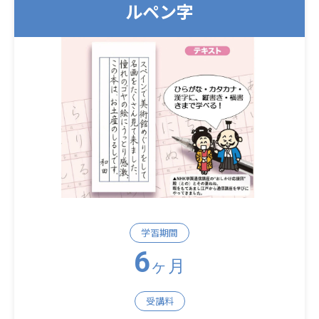
ルペン字
学習期間
6
ヶ月
受講料