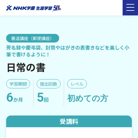
書道講座（郵便講座）
芳名録や慶弔袋、封筒やはがきの表書きなどを美しく小
筆で書けるように！
日常の書
学習期間
提出回数
レベル
6
5
初めての方
か月
回
受講料