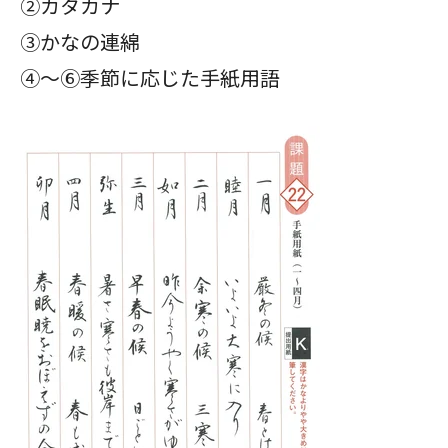
②カタカナ
③かなの連綿
④～⑥季節に応じた手紙用語