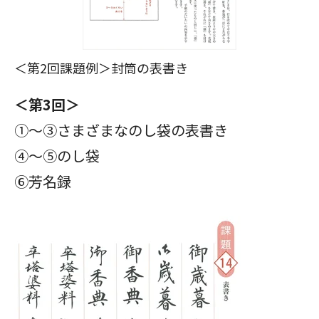
＜第2回課題例＞封筒の表書き
＜第3回＞
①～③さまざまなのし袋の表書き
④～⑤のし袋
⑥芳名録