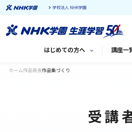
学校法人 NHK学園
はじめての方へ
講座一
ホーム
作品発表
作品集づくり
受講