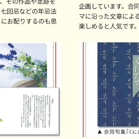
で、その作品や足跡を
企画しています。合
、七回忌などの年忌法
マに沿った文章によ
々にお配りするのも思
楽しめると人気です