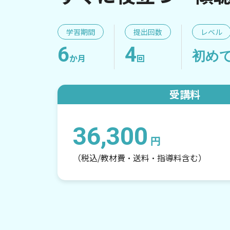
学習期間
提出回数
レベル
6
4
初め
か月
回
受講料
36,300
円
（税込/教材費・送料・指導料含む）