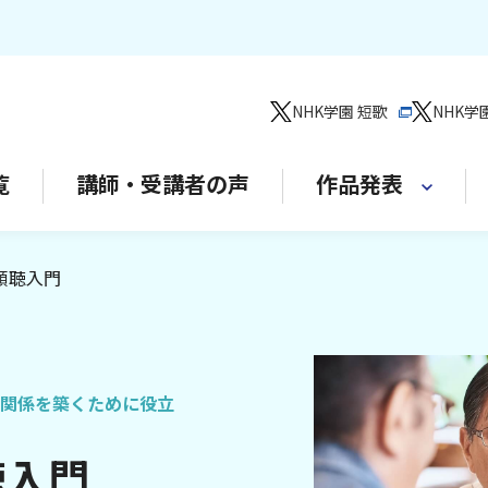
NHK学園 短歌
NHK学
覧
講師・受講者の声
作品発表
傾聴入門
関係を築くために役立
聴入門